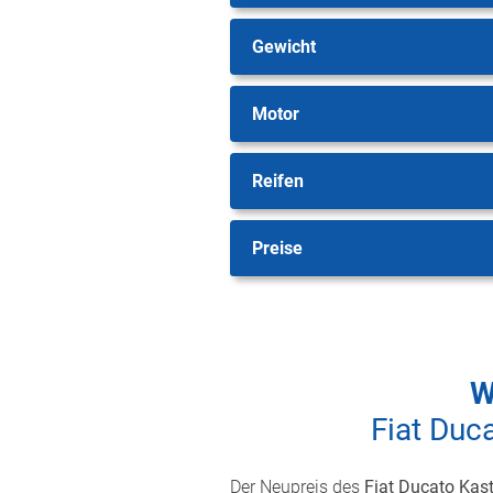
Gewicht
Motor
Reifen
Preise
W
Fiat Duc
Der Neupreis des
Fiat Ducato Kas