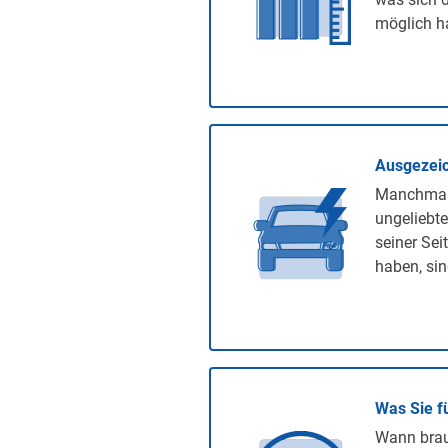
möglich ha
Ausgezeic
Manchmal 
ungeliebte
seiner Sei
haben, sin
Was Sie f
Wann brauc