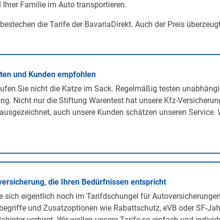
 Ihrer Familie im Auto transportieren.
 bestechen die Tarife der BavariaDirekt. Auch der Preis überzeug
rten und Kunden empfohlen
ufen Sie nicht die Katze im Sack. Regelmäßig testen unabhängi
ng. Nicht nur die Stiftung Warentest hat unsere Kfz-Versicherun
ausgezeichnet, auch unsere Kunden schätzen unseren Service. 
versicherung, die Ihren Bedürfnissen entspricht
 sich eigentlich noch im Tarifdschungel für Autoversicherunge
egriffe und Zusatzoptionen wie Rabattschutz, eVB oder SF-Jah
ahinter verbirgt. Wir wollen unsere Tarife so einfach und individ