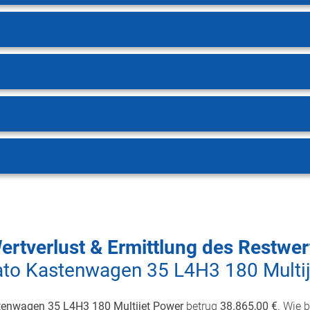
ertverlust & Ermittlung des Restwer
ato Kastenwagen 35 L4H3 180 Multi
tenwagen 35 L4H3 180 Multijet Power
betrug
38.865,00 €
. Wie 