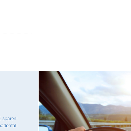
€ sparen!
hadenfall