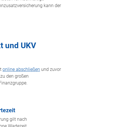
ahnzusatzversicherung kann der
kt und UKV
rt
online abschließen
und zuvor
 zu den großen
 Finanzgruppe.
tezeit
rung gilt nach
hne Wartezeit.