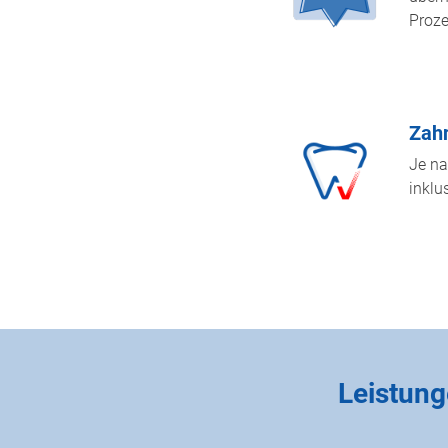
Proze
Zahn
Je na
inklu
Leistung