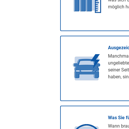
möglich ha
Ausgezeic
Manchmal 
ungeliebte
seiner Sei
haben, sin
Was Sie f
Wann brauc