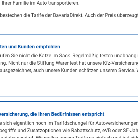
 Ihrer Familie im Auto transportieren.
 bestechen die Tarife der BavariaDirekt. Auch der Preis überzeug
rten und Kunden empfohlen
ufen Sie nicht die Katze im Sack. Regelmäßig testen unabhängi
ng. Nicht nur die Stiftung Warentest hat unsere Kfz-Versicherun
ausgezeichnet, auch unsere Kunden schätzen unseren Service. 
versicherung, die Ihren Bedürfnissen entspricht
 sich eigentlich noch im Tarifdschungel für Autoversicherunge
egriffe und Zusatzoptionen wie Rabattschutz, eVB oder SF-Jah
ahinter verbirgt. Wir wollen unsere Tarife so einfach und individ