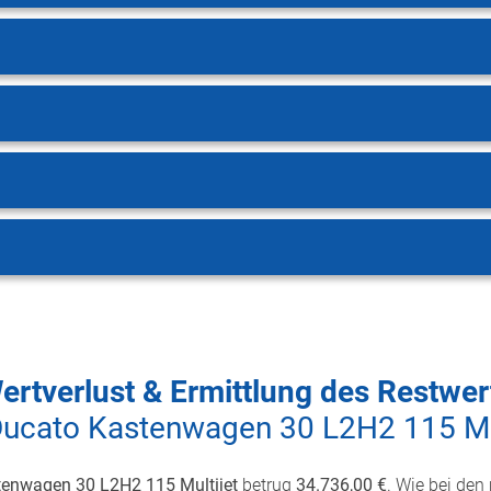
ertverlust & Ermittlung des Restwer
Ducato Kastenwagen 30 L2H2 115 Mu
tenwagen 30 L2H2 115 Multijet
betrug
34.736,00 €
. Wie bei den