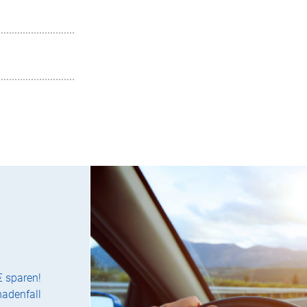
€ sparen!
hadenfall