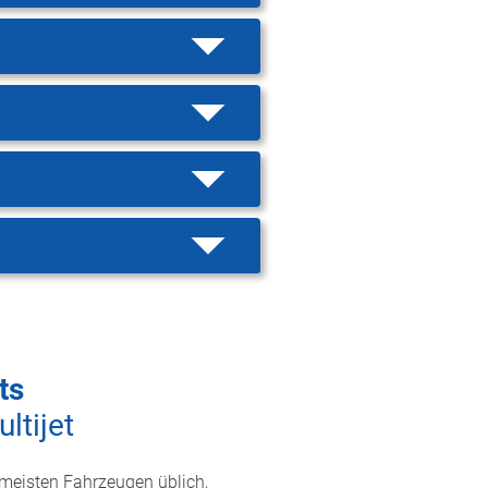
ts
ltijet
 meisten Fahrzeugen üblich,