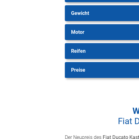
Gewicht
Motor
Reifen
Preise
W
Fiat 
Der Neupreis des
Fiat Ducato Kas