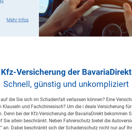
te
Mehr Infos
Kfz-Versicherung der BavariaDirekt
Schnell, günstig und unkompliziert
auf die Sie sich im Schadenfall verlassen können? Eine Versicher
on Klauseln und Fachchinesisch? Um die i deale Versicherung für 
h. Denn bei der Kfz-Versicherung der BavariaDirekt bekommen S
uf Sie allein beschränkt. Neben Fahrerschutz bietet die Autover
 an. Dabei beschränkt sich der Schadenschutz nicht nur auf Ihre 