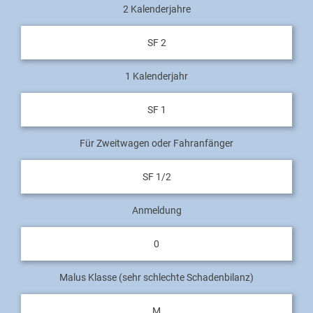
2 Kalenderjahre
SF 2
1 Kalenderjahr
SF 1
Für Zweitwagen oder Fahranfänger
SF 1/2
Anmeldung
0
Malus Klasse (sehr schlechte Schadenbilanz)
M