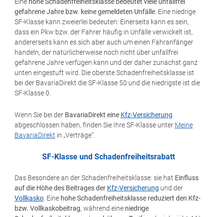
Eine
hohe Schadenfreiheitsklasse bedeutet viele unfallfrei
gefahrene Jahre bzw. keine gemeldeten Unfälle
. Eine niedrige
SF-Klasse kann zweierlei bedeuten: Einerseits kann es sein,
dass ein Pkw bzw. der Fahrer häufig in Unfälle verwickelt ist,
andererseits kann es sich aber auch um einen Fahranfänger
handeln, der natürlicherweise noch nicht über unfallfrei
gefahrene Jahre verfügen kann und der daher zunächst ganz
unten eingestuft wird. Die oberste Schadenfreiheitsklasse ist
bei der BavariaDirekt die SF-Klasse 50 und die niedrigste ist die
SF-Klasse 0.
Wenn Sie bei der
BavariaDirekt eine
Kfz-Versicherung
abgeschlossen haben, finden Sie Ihre SF-Klasse unter
Meine
BavariaDirekt
in „Verträge“.
SF-Klasse und Schadenfreiheitsrabatt
Das Besondere an der Schadenfreiheitsklasse: sie hat
Einfluss
auf die Höhe des Beitrages der
Kfz-Versicherung
und der
Vollkasko
. Eine
hohe Schadenfreiheitsklasse reduziert den Kfz-
bzw. Vollkaskobeitrag
, während eine
niedrige