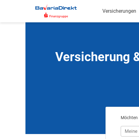
Zum
Hauptinhalt
Versicherungen
Versicherung &
Möchten S