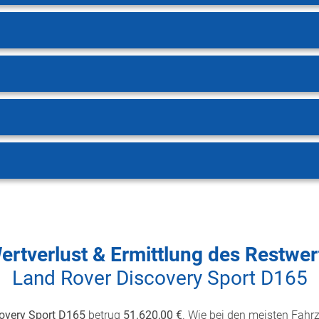
ertverlust & Ermittlung des Restwer
Land Rover Discovery Sport D165
overy Sport D165
betrug
51.620,00 €
. Wie bei den meisten Fahrz