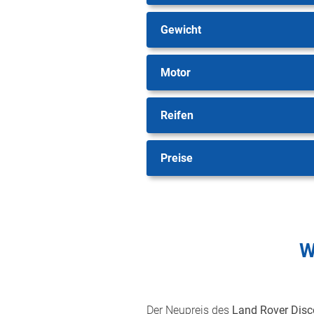
Gewicht
Motor
Reifen
Preise
W
Der Neupreis des
Land Rover Disc