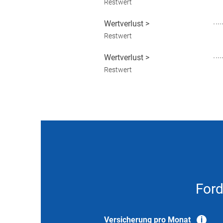
Restwert
Wertverlust
>
Restwert
Wertverlust
>
Restwert
Ford
Versicherung pro Monat