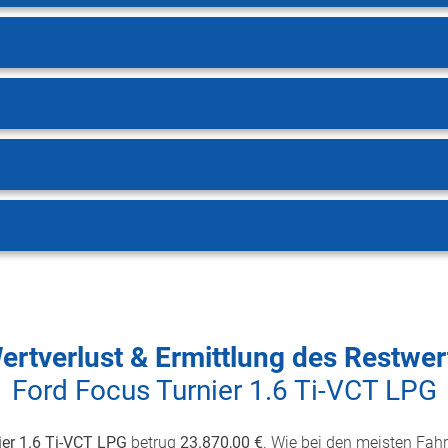
ertverlust & Ermittlung des Restwer
Ford Focus Turnier 1.6 Ti-VCT LPG
ier 1.6 Ti-VCT LPG
betrug
23.870,00 €
. Wie bei den meisten Fahr