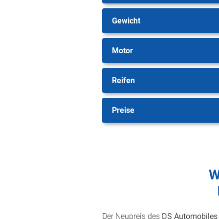
Gewicht
Motor
Reifen
Preise
W
Der Neupreis des
DS Automobiles 