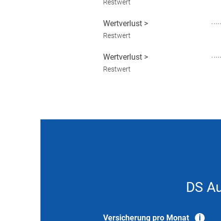
Restwert
Wertverlust
>
Restwert
Wertverlust
>
Restwert
DS Au
Versicherung pro Monat