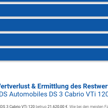
ertverlust & Ermittlung des Restwer
DS Automobiles DS 3 Cabrio VTi 12
DS 3 Cabrio VTi 120
betrug
21.620,00 €
. Wie bei den meisten Fa