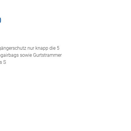
0
gängerschutz nur knapp die 5
hangairbags sowie Gurtstrammer
s S