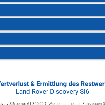
ertverlust & Ermittlung des Restwer
Land Rover Discovery Si6
overy Si6
betrug
61.800,00 €
. Wie bei den meisten Fahrzeugen üb