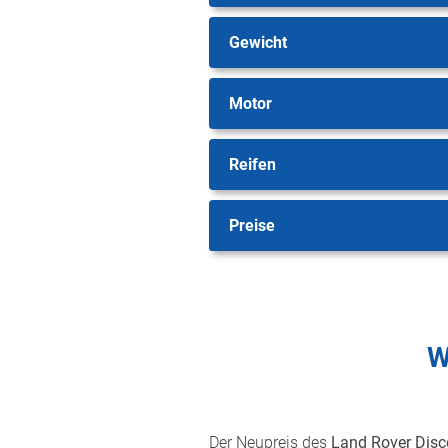
Gewicht
Motor
Reifen
Preise
W
Der Neupreis des
Land Rover Disc