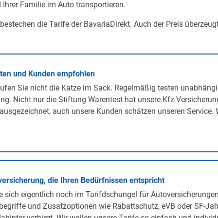
 Ihrer Familie im Auto transportieren.
 bestechen die Tarife der BavariaDirekt. Auch der Preis überzeug
rten und Kunden empfohlen
ufen Sie nicht die Katze im Sack. Regelmäßig testen unabhängi
ng. Nicht nur die Stiftung Warentest hat unsere Kfz-Versicherun
ausgezeichnet, auch unsere Kunden schätzen unseren Service. 
versicherung, die Ihren Bedürfnissen entspricht
 sich eigentlich noch im Tarifdschungel für Autoversicherunge
egriffe und Zusatzoptionen wie Rabattschutz, eVB oder SF-Jah
ahinter verbirgt. Wir wollen unsere Tarife so einfach und individ