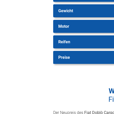
Gewicht
Motor
Reifen
Preise
W
F
Der Neupreis des
Fiat Doblò Carg