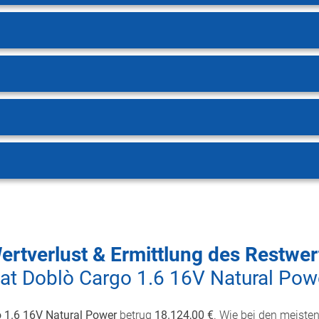
ertverlust & Ermittlung des Restwer
iat Doblò Cargo 1.6 16V Natural Pow
o 1.6 16V Natural Power
betrug
18.124,00 €
. Wie bei den meisten