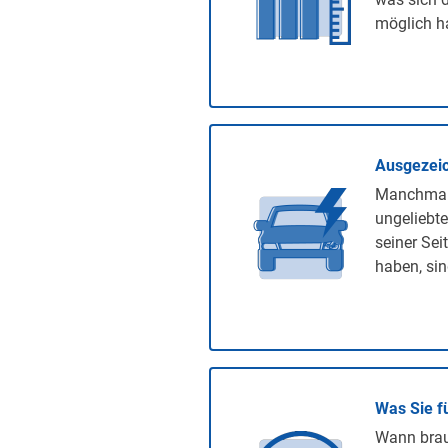
möglich ha
Ausgezeic
Manchmal 
ungeliebte
seiner Sei
haben, sin
Was Sie f
Wann brauc