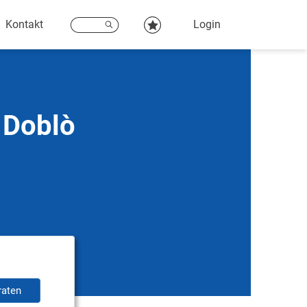
Kontakt
Login
 Doblò
raten