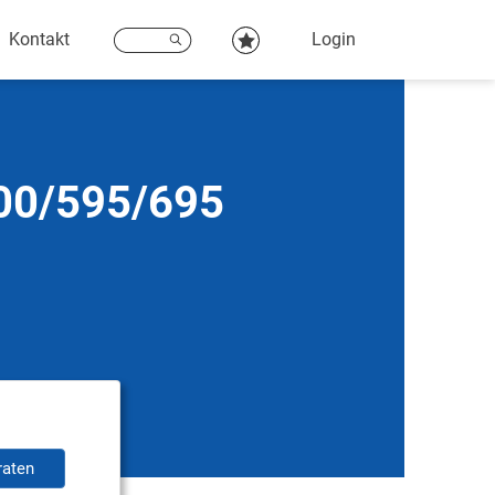
Kontakt
Login
500/595/695
raten