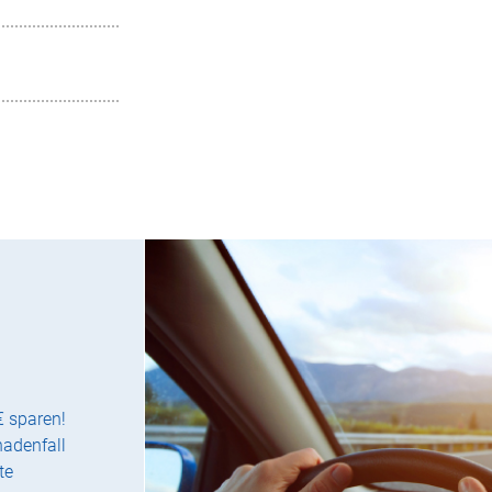
€ sparen!
hadenfall
te