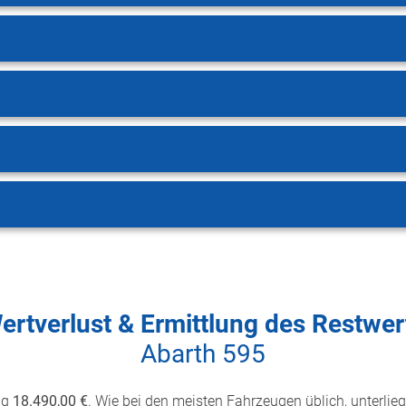
ertverlust & Ermittlung des Restwer
Abarth 595
ug
18.490,00 €
. Wie bei den meisten Fahrzeugen üblich, unterlieg