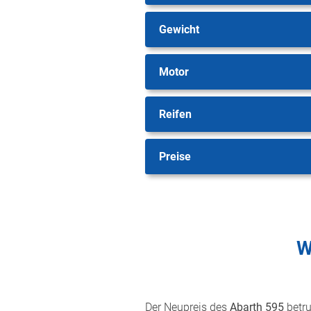
Gewicht
Motor
Reifen
Preise
W
Der Neupreis des
Abarth 595
betr