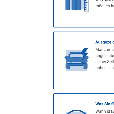
möglich ha
Ausgezeic
Manchmal 
ungeliebte
seiner Sei
haben, sin
Was Sie f
Wann brauc