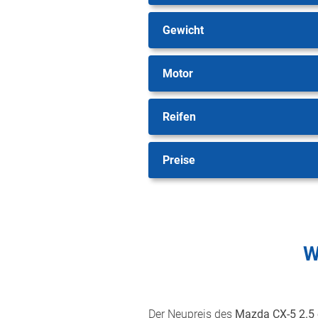
Gewicht
Motor
Reifen
Preise
W
Der Neupreis des
Mazda CX-5 2.5