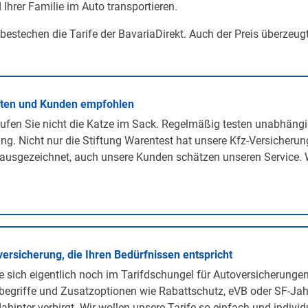
 Ihrer Familie im Auto transportieren.
 bestechen die Tarife der BavariaDirekt. Auch der Preis überzeug
rten und Kunden empfohlen
ufen Sie nicht die Katze im Sack. Regelmäßig testen unabhängi
ng. Nicht nur die Stiftung Warentest hat unsere Kfz-Versicherun
ausgezeichnet, auch unsere Kunden schätzen unseren Service. 
versicherung, die Ihren Bedürfnissen entspricht
 sich eigentlich noch im Tarifdschungel für Autoversicherunge
egriffe und Zusatzoptionen wie Rabattschutz, eVB oder SF-Jah
ahinter verbirgt. Wir wollen unsere Tarife so einfach und individ