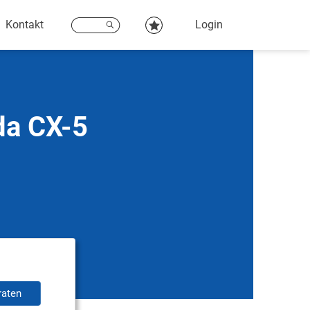
Kontakt
Login
da CX-5
raten