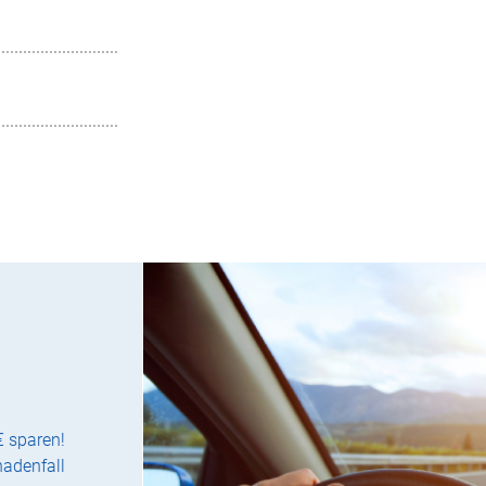
€ sparen!
hadenfall