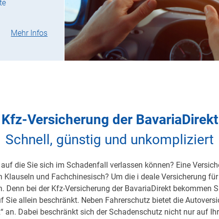
te
Mehr Infos
Kfz-Versicherung der BavariaDirekt
Schnell, günstig und unkompliziert
auf die Sie sich im Schadenfall verlassen können? Eine Versicher
on Klauseln und Fachchinesisch? Um die i deale Versicherung für 
h. Denn bei der Kfz-Versicherung der BavariaDirekt bekommen S
uf Sie allein beschränkt. Neben Fahrerschutz bietet die Autover
 an. Dabei beschränkt sich der Schadenschutz nicht nur auf Ihre 