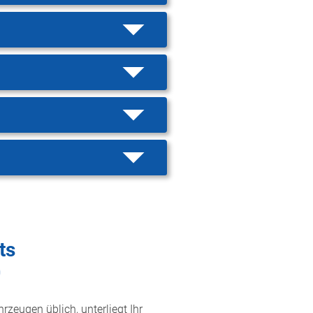
ts
0
rzeugen üblich, unterliegt Ihr