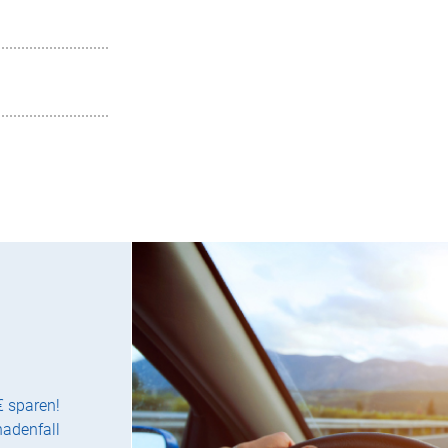
€ sparen!
hadenfall