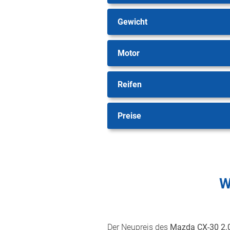
Gewicht
Motor
Reifen
Preise
W
Der Neupreis des
Mazda CX-30 2.