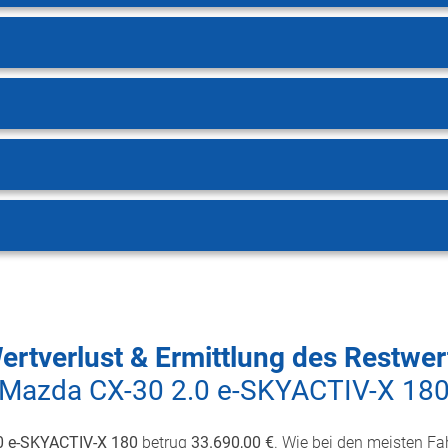
ertverlust & Ermittlung des Restwer
Mazda CX-30 2.0 e-SKYACTIV-X 18
0 e-SKYACTIV-X 180
betrug
33.690,00 €
. Wie bei den meisten Fah