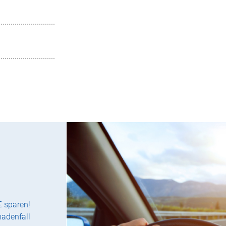
€ sparen!
hadenfall