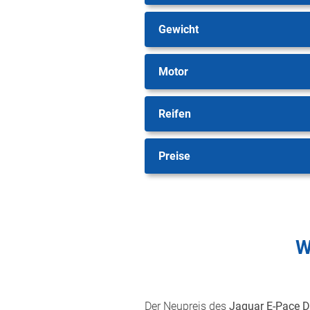
Gewicht
Motor
Reifen
Preise
W
Der Neupreis des
Jaguar E-Pace 