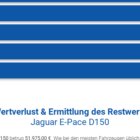
ertverlust & Ermittlung des Restwer
Jaguar E-Pace D150
D150
betrug
51.975,00 €
. Wie bei den meisten Fahrzeugen üblich,