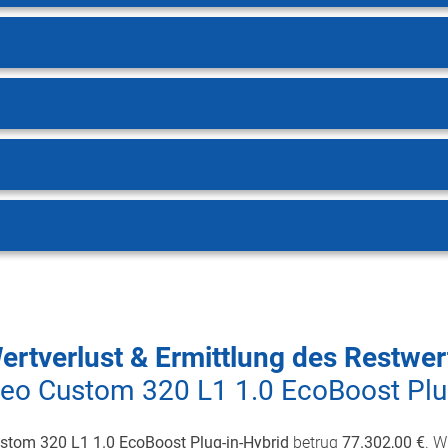
ertverlust & Ermittlung des Restwer
eo Custom 320 L1 1.0 EcoBoost Plu
stom 320 L1 1.0 EcoBoost Plug-in-Hybrid
betrug
77.302,00 €
. W