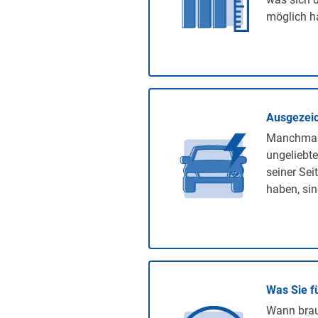
möglich ha
Ausgezeic
Manchmal 
ungeliebte
seiner Sei
haben, sin
Was Sie f
Wann brauc