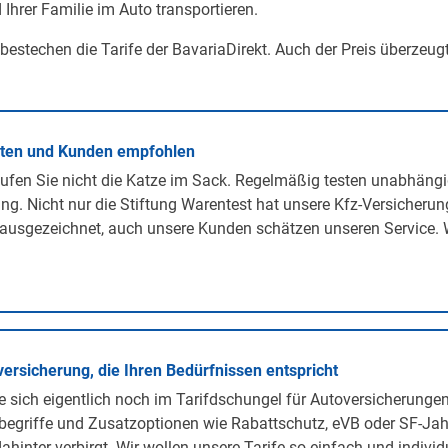
 Ihrer Familie im Auto transportieren.
 bestechen die Tarife der BavariaDirekt. Auch der Preis überzeug
rten und Kunden empfohlen
ufen Sie nicht die Katze im Sack. Regelmäßig testen unabhängi
ng. Nicht nur die Stiftung Warentest hat unsere Kfz-Versicherun
ausgezeichnet, auch unsere Kunden schätzen unseren Service. 
versicherung, die Ihren Bedürfnissen entspricht
 sich eigentlich noch im Tarifdschungel für Autoversicherunge
egriffe und Zusatzoptionen wie Rabattschutz, eVB oder SF-Jah
ahinter verbirgt. Wir wollen unsere Tarife so einfach und individ