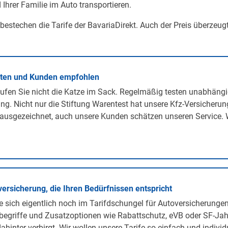
 Ihrer Familie im Auto transportieren.
 bestechen die Tarife der BavariaDirekt. Auch der Preis überzeug
rten und Kunden empfohlen
ufen Sie nicht die Katze im Sack. Regelmäßig testen unabhängi
ng. Nicht nur die Stiftung Warentest hat unsere Kfz-Versicherun
ausgezeichnet, auch unsere Kunden schätzen unseren Service. 
versicherung, die Ihren Bedürfnissen entspricht
 sich eigentlich noch im Tarifdschungel für Autoversicherunge
egriffe und Zusatzoptionen wie Rabattschutz, eVB oder SF-Jah
ahinter verbirgt. Wir wollen unsere Tarife so einfach und individ