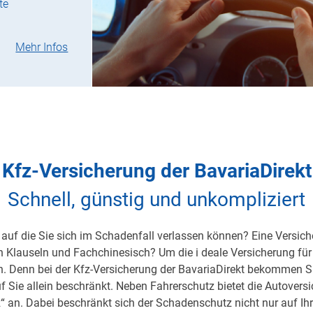
te
Mehr Infos
Kfz-Versicherung der BavariaDirekt
Schnell, günstig und unkompliziert
auf die Sie sich im Schadenfall verlassen können? Eine Versicher
on Klauseln und Fachchinesisch? Um die i deale Versicherung für 
h. Denn bei der Kfz-Versicherung der BavariaDirekt bekommen S
uf Sie allein beschränkt. Neben Fahrerschutz bietet die Autover
 an. Dabei beschränkt sich der Schadenschutz nicht nur auf Ihre 