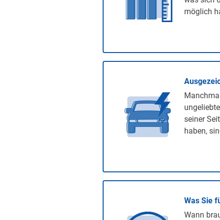
möglich ha
Ausgezeic
Manchmal 
ungeliebte
seiner Sei
haben, sin
Was Sie f
Wann brauc