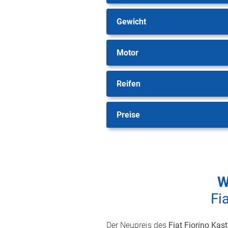
Gewicht
Motor
Reifen
Preise
W
Fi
Der Neupreis des
Fiat Fiorino Kas