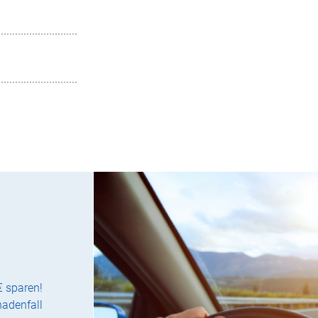
€ sparen!
hadenfall