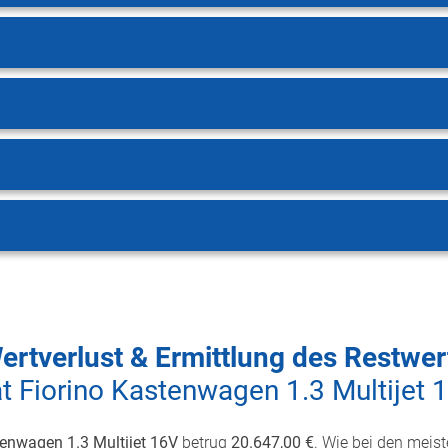
ertverlust & Ermittlung des Restwer
at Fiorino Kastenwagen 1.3 Multijet 
tenwagen 1.3 Multijet 16V
betrug
20.647,00 €
. Wie bei den meist