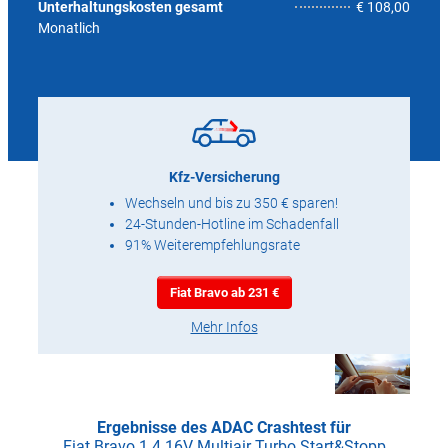
5,7
Unterhaltungskosten gesamt
€ 108,00
Monatlich
Kfz-Versicherung
Wechseln und bis zu 350 € sparen!
24-Stunden-Hotline im Schadenfall
91% Weiterempfehlungsrate
Fiat Bravo ab 231 €
Mehr Infos
Ergebnisse des ADAC Crashtest für
Fiat Bravo 1.4 16V Multiair Turbo Start&Stopp