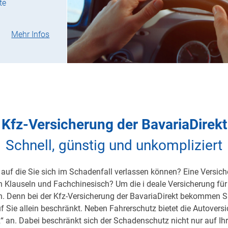
te
Mehr Infos
Kfz-Versicherung der BavariaDirekt
Schnell, günstig und unkompliziert
auf die Sie sich im Schadenfall verlassen können? Eine Versicher
on Klauseln und Fachchinesisch? Um die i deale Versicherung für 
h. Denn bei der Kfz-Versicherung der BavariaDirekt bekommen S
uf Sie allein beschränkt. Neben Fahrerschutz bietet die Autover
 an. Dabei beschränkt sich der Schadenschutz nicht nur auf Ihre 