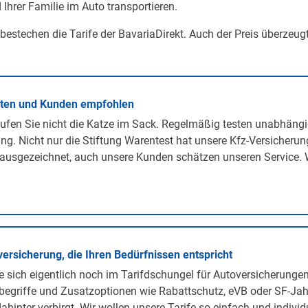
 Ihrer Familie im Auto transportieren.
 bestechen die Tarife der BavariaDirekt. Auch der Preis überzeug
rten und Kunden empfohlen
ufen Sie nicht die Katze im Sack. Regelmäßig testen unabhängi
ng. Nicht nur die Stiftung Warentest hat unsere Kfz-Versicherun
ausgezeichnet, auch unsere Kunden schätzen unseren Service. 
versicherung, die Ihren Bedürfnissen entspricht
 sich eigentlich noch im Tarifdschungel für Autoversicherunge
egriffe und Zusatzoptionen wie Rabattschutz, eVB oder SF-Jah
ahinter verbirgt. Wir wollen unsere Tarife so einfach und individ