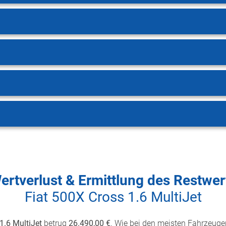
ertverlust & Ermittlung des Restwer
Fiat 500X Cross 1.6 MultiJet
1.6 MultiJet
betrug
26.490,00 €
. Wie bei den meisten Fahrzeugen