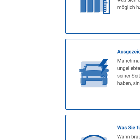
möglich ha
Ausgezeic
Manchmal 
ungeliebte
seiner Sei
haben, sin
Was Sie f
Wann brauc