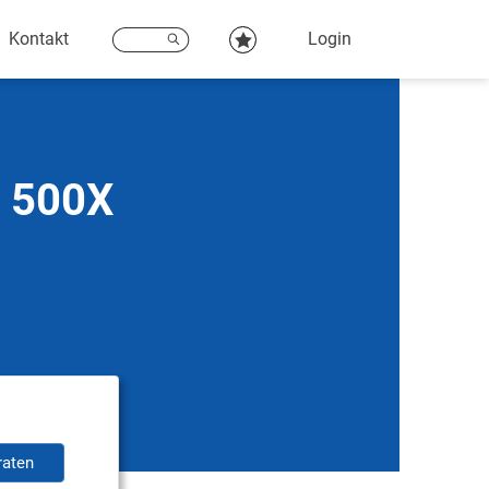
Kontakt
Login
t 500X
raten