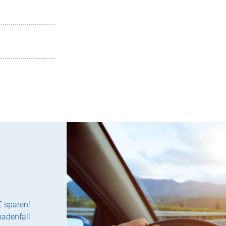
€ sparen!
hadenfall