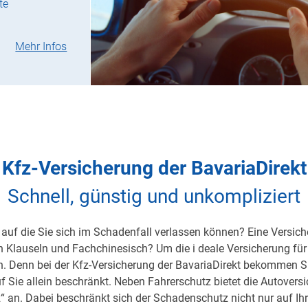
te
Mehr Infos
Kfz-Versicherung der BavariaDirekt
Schnell, günstig und unkompliziert
auf die Sie sich im Schadenfall verlassen können? Eine Versicher
on Klauseln und Fachchinesisch? Um die i deale Versicherung für 
h. Denn bei der Kfz-Versicherung der BavariaDirekt bekommen S
uf Sie allein beschränkt. Neben Fahrerschutz bietet die Autover
 an. Dabei beschränkt sich der Schadenschutz nicht nur auf Ihre 