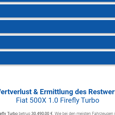
ertverlust & Ermittlung des Restwer
Fiat 500X 1.0 Firefly Turbo
refly Turbo
betrug
30.490,00 €
. Wie bei den meisten Fahrzeugen üb