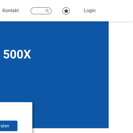
Kontakt
Login
t 500X
raten