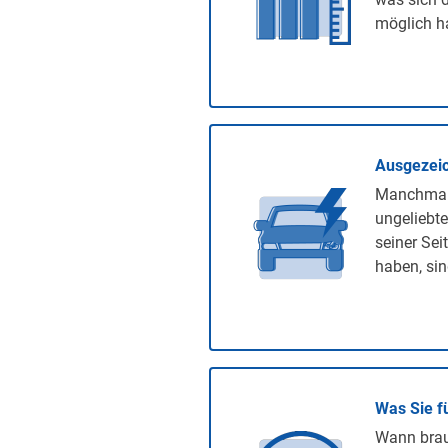
möglich ha
Ausgezeic
Manchmal 
ungeliebte
seiner Sei
haben, sin
Was Sie f
Wann brauc