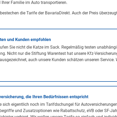
 Ihrer Familie im Auto transportieren.
 bestechen die Tarife der BavariaDirekt. Auch der Preis überzeug
rten und Kunden empfohlen
ufen Sie nicht die Katze im Sack. Regelmäßig testen unabhängi
ng. Nicht nur die Stiftung Warentest hat unsere Kfz-Versicherun
ausgezeichnet, auch unsere Kunden schätzen unseren Service. 
versicherung, die Ihren Bedürfnissen entspricht
 sich eigentlich noch im Tarifdschungel für Autoversicherunge
egriffe und Zusatzoptionen wie Rabattschutz, eVB oder SF-Jah
ahinter verbirgt. Wir wollen unsere Tarife so einfach und individ