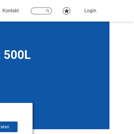
Kontakt
Login
t 500L
raten