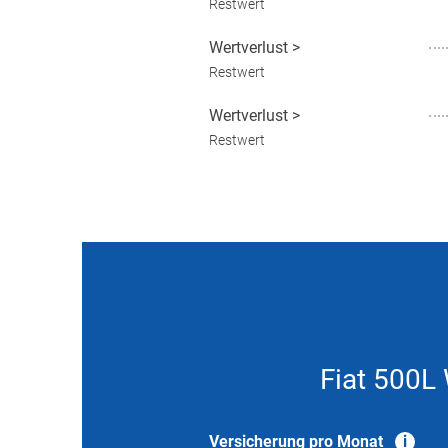
Restwert
Wertverlust
>
Restwert
Wertverlust
>
Restwert
Fiat 500L
Versicherung pro Monat