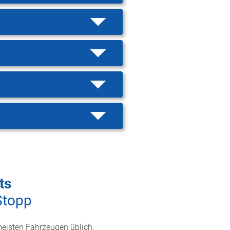
ts
Stopp
meisten Fahrzeugen üblich,