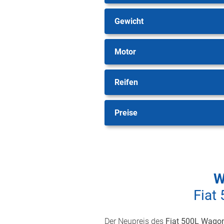
Gewicht
Motor
Reifen
Preise
W
Fiat
Der Neupreis des
Fiat 500L Wagon