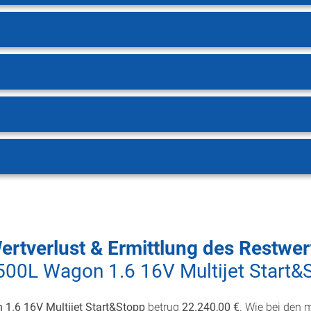
ertverlust & Ermittlung des Restwer
 500L Wagon 1.6 16V Multijet Start&
 1.6 16V Multijet Start&Stopp
betrug
22.240,00 €
. Wie bei den 