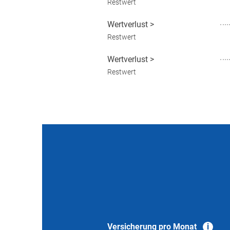
Restwert
Wertverlust
>
Restwert
Wertverlust
>
Restwert
Versicherung pro Monat