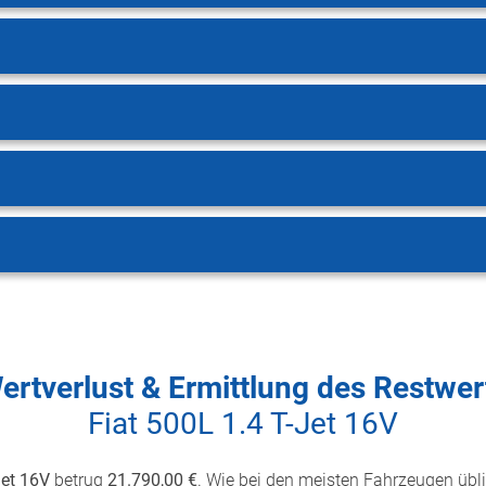
ertverlust & Ermittlung des Restwer
Fiat 500L 1.4 T-Jet 16V
Jet 16V
betrug
21.790,00 €
. Wie bei den meisten Fahrzeugen üblic