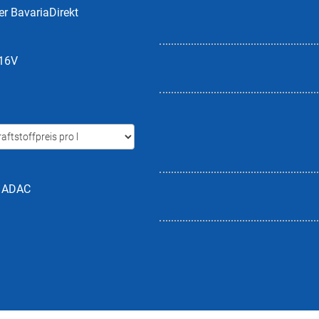
er BavariaDirekt
 16V
h ADAC