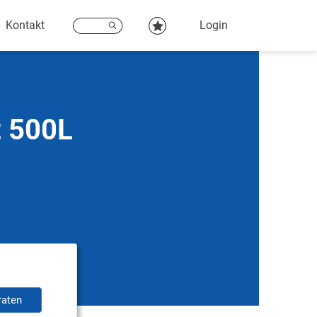
Kontakt
Login
t 500L
raten