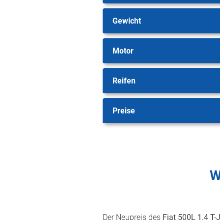
Gewicht
Motor
Reifen
Preise
W
Der Neupreis des
Fiat 500L 1.4 T-