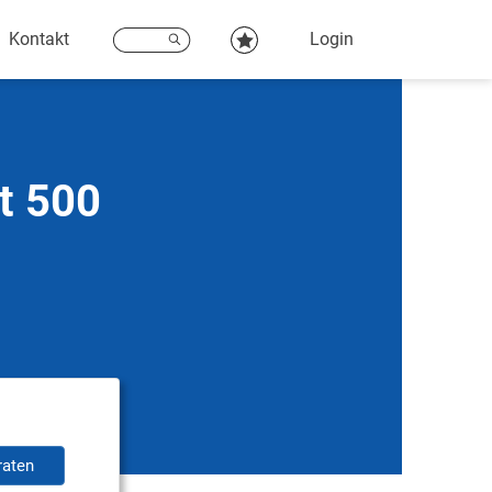
Kontakt
Login
t 500
raten