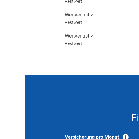
Restwert
Wertverlust
>
Restwert
Wertverlust
>
Restwert
F
Versicherung pro Monat