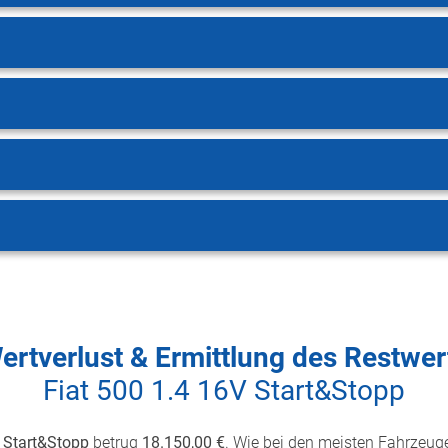
ertverlust & Ermittlung des Restwer
Fiat 500 1.4 16V Start&Stopp
V Start&Stopp
betrug
18.150,00 €
. Wie bei den meisten Fahrzeuge