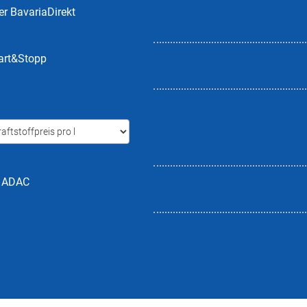
er BavariaDirekt
tart&Stopp
h ADAC