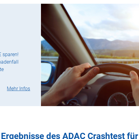
€ sparen!
hadenfall
te
Mehr Infos
Ergebnisse des ADAC Crashtest für