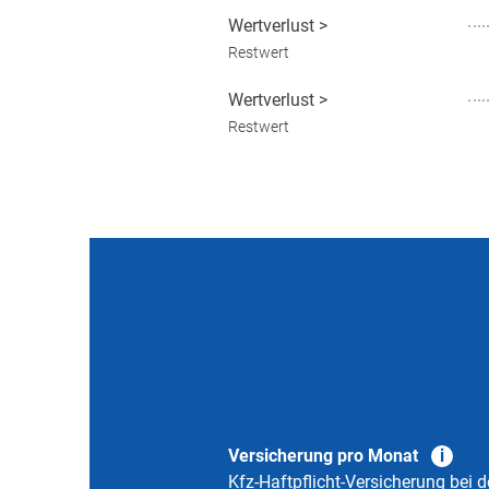
Wertverlust
>
Restwert
Wertverlust
>
Restwert
Versicherung pro Monat
Kfz-Haftpflicht-Versicherung bei d