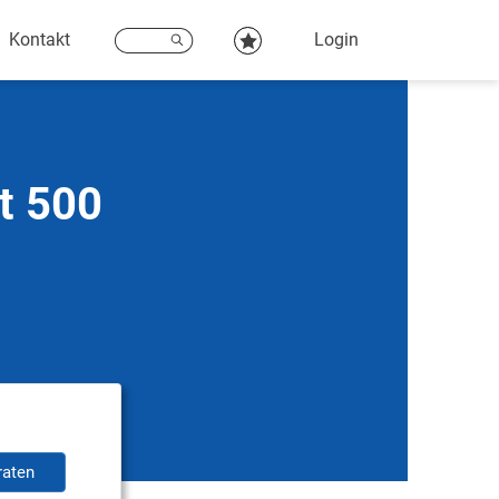
Kontakt
Login
t 500
raten