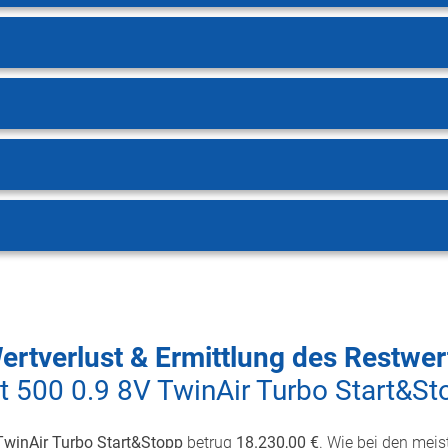
ertverlust & Ermittlung des Restwer
at 500 0.9 8V TwinAir Turbo Start&St
 TwinAir Turbo Start&Stopp
betrug
18.230,00 €
. Wie bei den meis