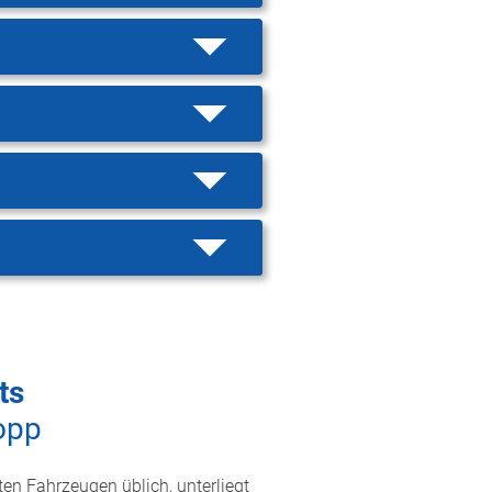
ts
opp
ten Fahrzeugen üblich, unterliegt