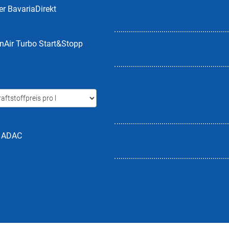
er BavariaDirekt
inAir Turbo Start&Stopp
h ADAC