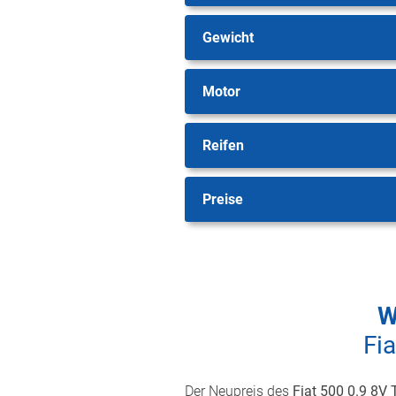
Gewicht
Motor
Reifen
Preise
W
Fi
Der Neupreis des
Fiat 500 0.9 8V