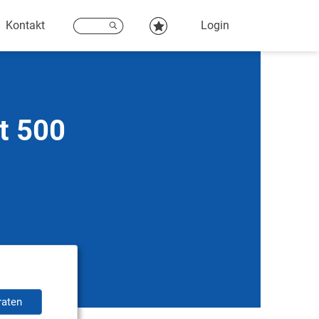
Kontakt
Login
t 500
raten