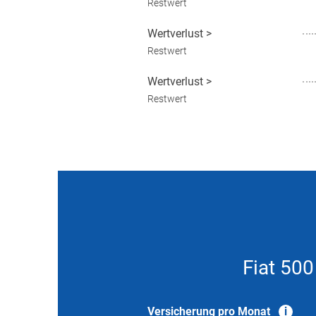
Restwert
Wertverlust
>
Restwert
Wertverlust
>
Restwert
Fiat 500
Versicherung pro Monat