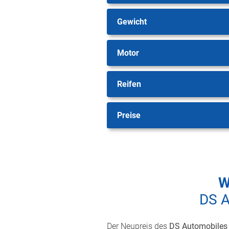
Gewicht
Motor
Reifen
Preise
W
DS A
Der Neupreis des
DS Automobiles