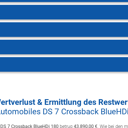
ertverlust & Ermittlung des Restwer
utomobiles DS 7 Crossback BlueHD
 DS 7 Crossback BlueHDi 180
betrug
43.890,00 €
. Wie bei den 