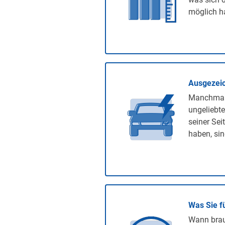
möglich ha
Ausgezeic
Manchmal 
ungeliebte
seiner Sei
haben, sin
Was Sie f
Wann brauc