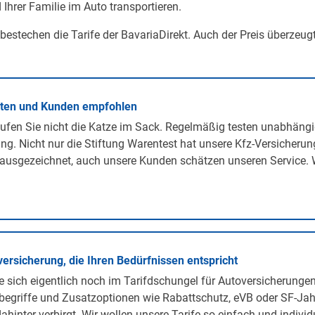
 Ihrer Familie im Auto transportieren.
 bestechen die Tarife der BavariaDirekt. Auch der Preis überzeug
rten und Kunden empfohlen
ufen Sie nicht die Katze im Sack. Regelmäßig testen unabhängi
ng. Nicht nur die Stiftung Warentest hat unsere Kfz-Versicherun
ausgezeichnet, auch unsere Kunden schätzen unseren Service. 
versicherung, die Ihren Bedürfnissen entspricht
 sich eigentlich noch im Tarifdschungel für Autoversicherunge
egriffe und Zusatzoptionen wie Rabattschutz, eVB oder SF-Jah
ahinter verbirgt. Wir wollen unsere Tarife so einfach und individ