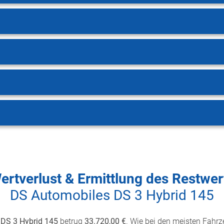
ertverlust & Ermittlung des Restwer
DS Automobiles DS 3 Hybrid 145
DS 3 Hybrid 145
betrug
33.720,00 €
. Wie bei den meisten Fahrze