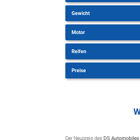
Gewicht
Motor
Reifen
Preise
W
Der Neupreis des
DS Automobiles 