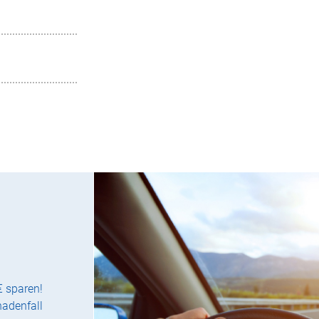
€ sparen!
hadenfall