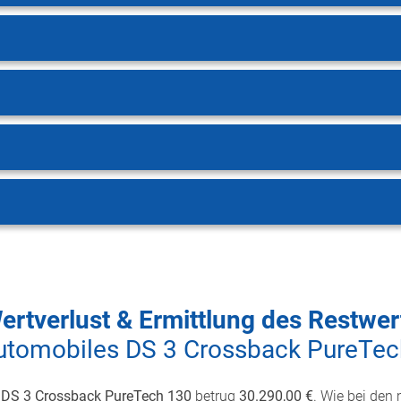
ertverlust & Ermittlung des Restwer
utomobiles DS 3 Crossback PureTec
 DS 3 Crossback PureTech 130
betrug
30.290,00 €
. Wie bei den