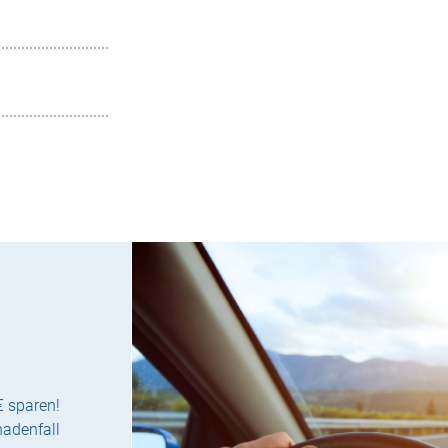
€ sparen!
hadenfall