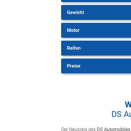
Gewicht
Motor
Reifen
Preise
W
DS A
Der Neupreis des
DS Automobiles