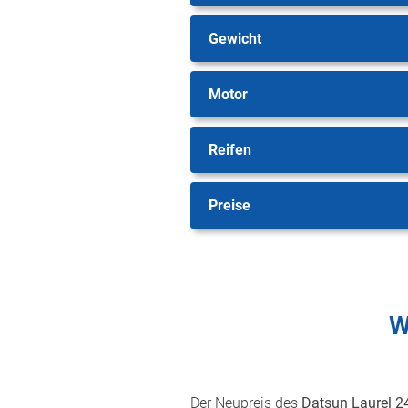
Gewicht
Motor
Reifen
Preise
W
Der Neupreis des
Datsun Laurel 2