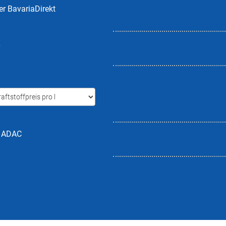
er BavariaDirekt
L
h ADAC