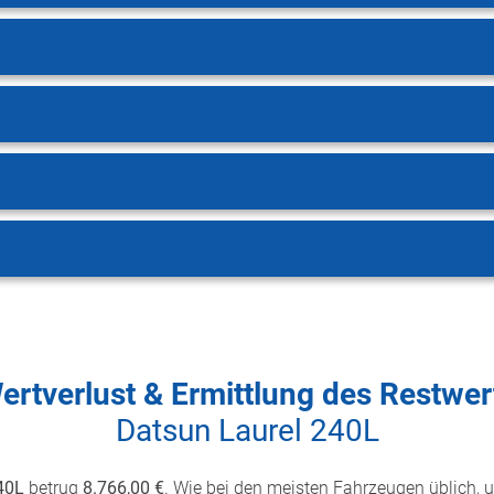
ertverlust & Ermittlung des Restwer
Datsun Laurel 240L
40L
betrug
8.766,00 €
. Wie bei den meisten Fahrzeugen üblich, u