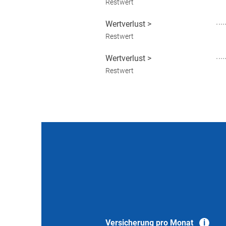
Restwert
Wertverlust
>
Restwert
Wertverlust
>
Restwert
Versicherung pro Monat