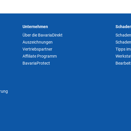
Unternehmen
Schaden
Über die BavariaDirekt
Schaden
Auszeichnungen
Schaden
Vertriebspartner
Tipps im
Affiliate Programm
Werkstat
BavariaProtect
Bearbei
rung