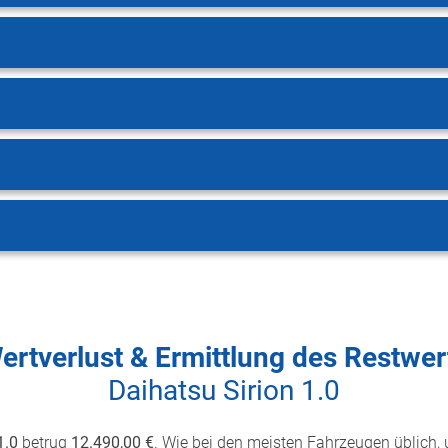
ertverlust & Ermittlung des Restwer
Daihatsu Sirion 1.0
1.0
betrug
12.490,00 €
. Wie bei den meisten Fahrzeugen üblich, u