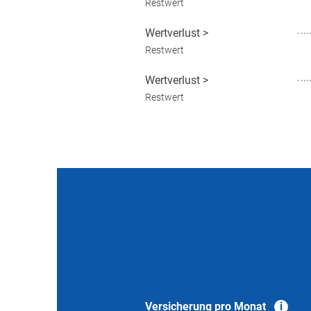
Restwert
Wertverlust
>
Restwert
Wertverlust
>
Restwert
Versicherung pro Monat