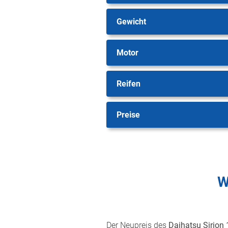
Gewicht
Motor
Reifen
Preise
W
Der Neupreis des
Daihatsu Sirion 