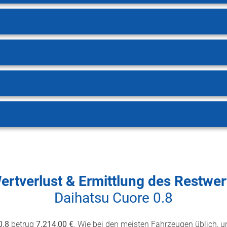
ertverlust & Ermittlung des Restwer
Daihatsu Cuore 0.8
0.8
betrug
7.214,00 €
. Wie bei den meisten Fahrzeugen üblich, un