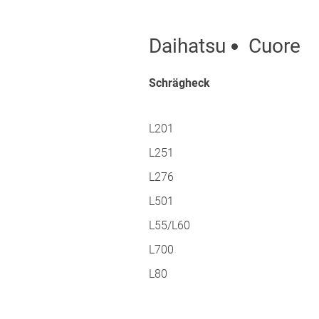
Daihatsu
Cuore
Schrägheck
L201
L251
L276
L501
L55/L60
L700
L80