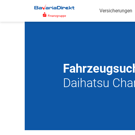
Zum
Hauptinhalt
Versicherungen
Fahrzeugsuc
Daihatsu Cha