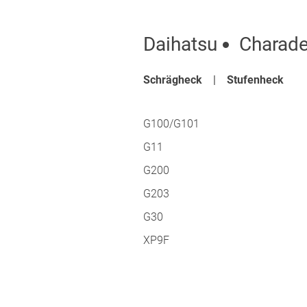
Daihatsu
Charad
Schrägheck
Stufenheck
G100/G101
G11
G200
G203
G30
XP9F