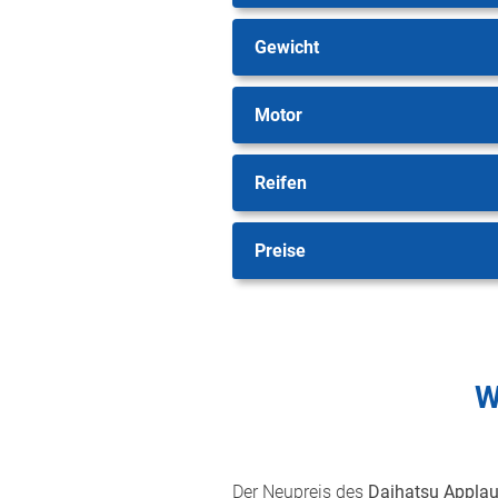
Gewicht
Motor
Reifen
Preise
W
Der Neupreis des
Daihatsu Appla