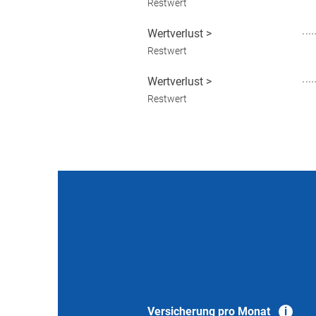
Restwert
Wertverlust
>
Restwert
Wertverlust
>
Restwert
Versicherung pro Monat