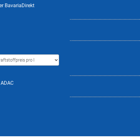
er BavariaDirekt
h ADAC