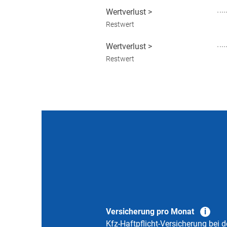
Wertverlust
>
Restwert
Wertverlust
>
Restwert
Versicherung pro Monat
Kfz-Haftpflicht-Versicherung bei d