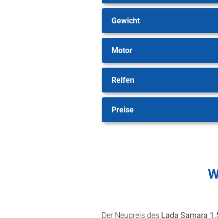
Gewicht
Motor
Reifen
Preise
W
Der Neupreis des
Lada Samara 1.