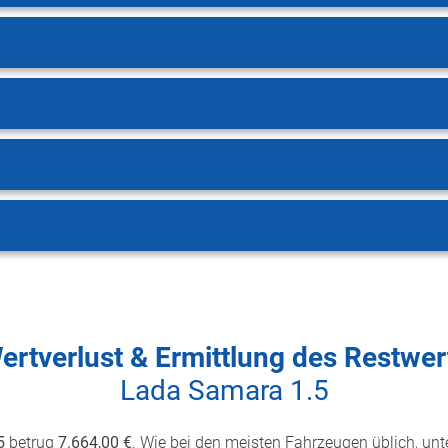
ertverlust & Ermittlung des Restwer
Lada Samara 1.5
5
betrug
7.664,00 €
. Wie bei den meisten Fahrzeugen üblich, unte