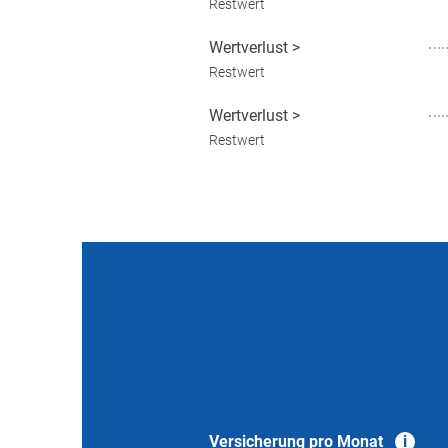
Restwert
Wertverlust
>
Restwert
Wertverlust
>
Restwert
Versicherung pro Monat