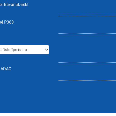
er BavariaDirekt
pé P380
h ADAC