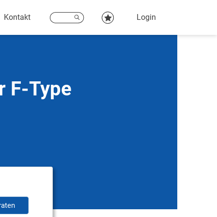
Kontakt
Login
r F-Type
raten