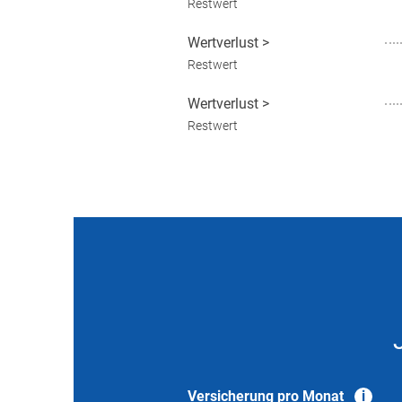
Restwert
Wertverlust
>
Restwert
Wertverlust
>
Restwert
Versicherung pro Monat