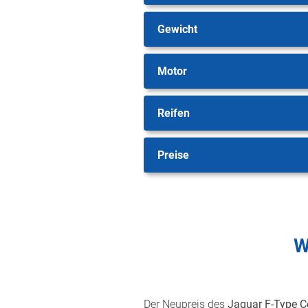
Gewicht
Motor
Reifen
Preise
W
Der Neupreis des
Jaguar F-Type 