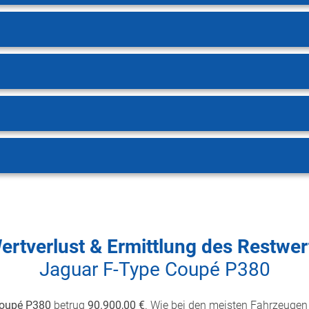
ertverlust & Ermittlung des Restwer
Jaguar F-Type Coupé P380
Coupé P380
betrug
90.900,00 €
. Wie bei den meisten Fahrzeugen ü