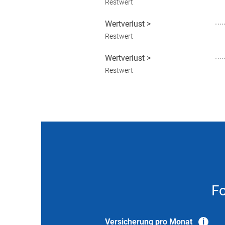
Restwert
Wertverlust
>
Restwert
Wertverlust
>
Restwert
Fo
Versicherung pro Monat