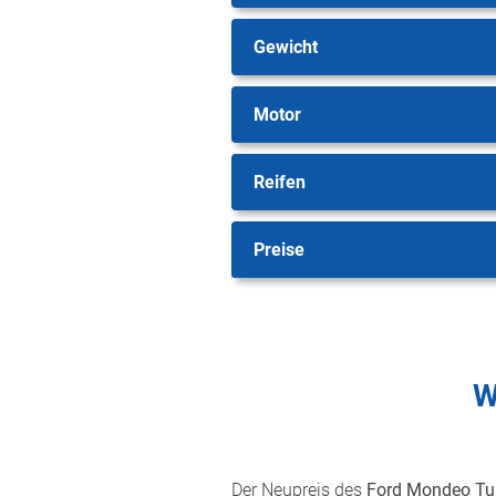
Gewicht
Motor
Reifen
Preise
W
Der Neupreis des
Ford Mondeo Tur