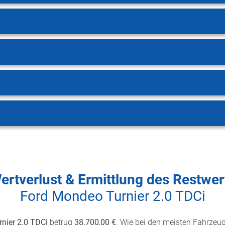
ertverlust & Ermittlung des Restwer
Ford Mondeo Turnier 2.0 TDCi
nier 2.0 TDCi
betrug
38.700,00 €
. Wie bei den meisten Fahrzeuge