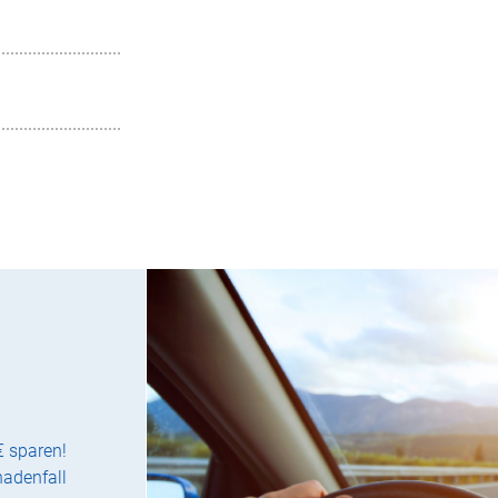
€ sparen!
hadenfall