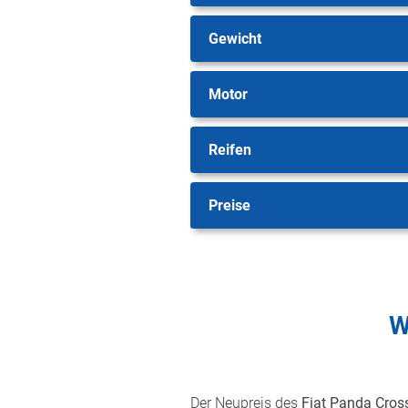
Gewicht
Motor
Reifen
Preise
W
Der Neupreis des
Fiat Panda Cros