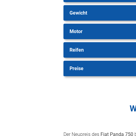
Gewicht
Motor
Reifen
Preise
W
Der Neupreis des
Fiat Panda 750
b