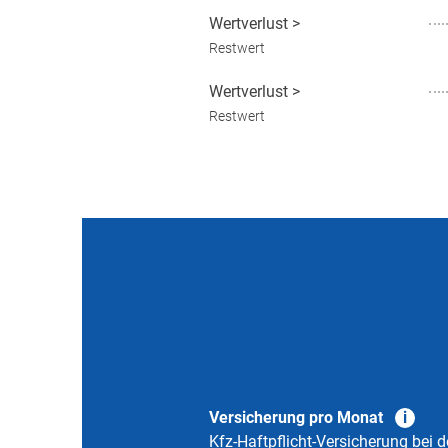
Wertverlust
>
Restwert
Wertverlust
>
Restwert
Versicherung pro Monat
Kfz-Haftpflicht-Versicherung bei d