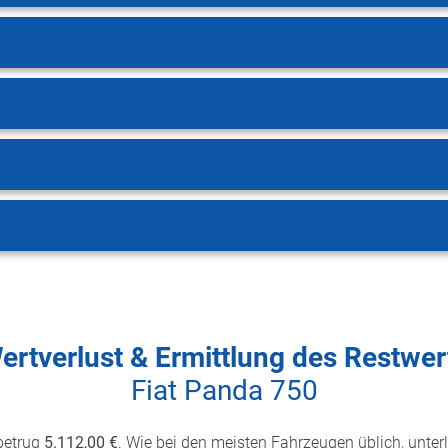
ertverlust & Ermittlung des Restwer
Fiat Panda 750
etrug
5.112,00 €
. Wie bei den meisten Fahrzeugen üblich, unterl