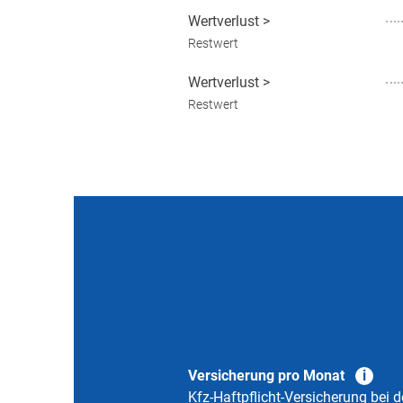
Wertverlust
>
Restwert
Wertverlust
>
Restwert
Versicherung pro Monat
Kfz-Haftpflicht-Versicherung bei d