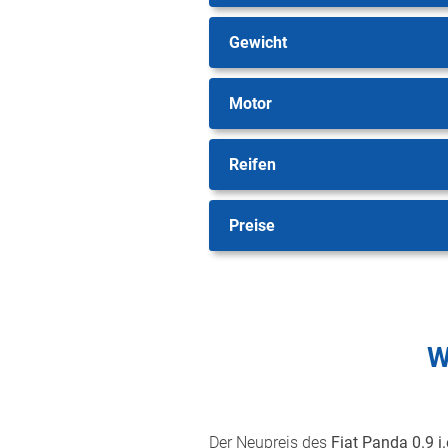
Gewicht
Motor
Reifen
Preise
W
Der Neupreis des
Fiat Panda 0.9 i.