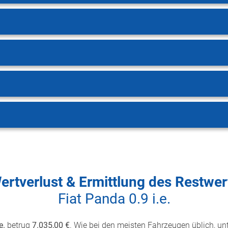
ertverlust & Ermittlung des Restwer
Fiat Panda 0.9 i.e.
e.
betrug
7.035,00 €
. Wie bei den meisten Fahrzeugen üblich, unt