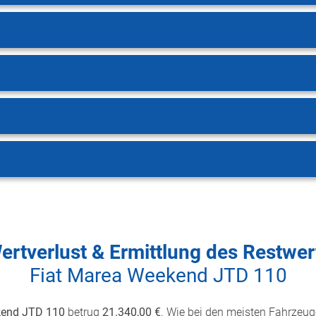
ertverlust & Ermittlung des Restwer
Fiat Marea Weekend JTD 110
kend JTD 110
betrug
21.340,00 €
. Wie bei den meisten Fahrzeuge