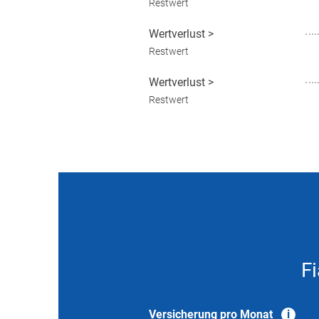
Restwert
Wertverlust
>
Restwert
Wertverlust
>
Restwert
F
Versicherung pro Monat