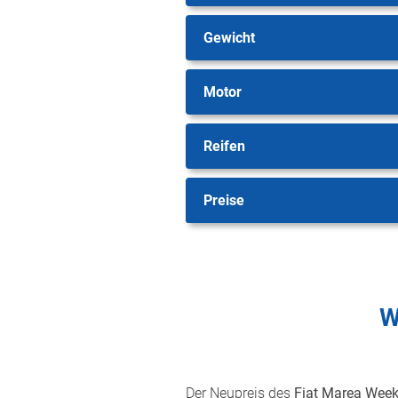
Gewicht
Motor
Reifen
Preise
W
Der Neupreis des
Fiat Marea Wee