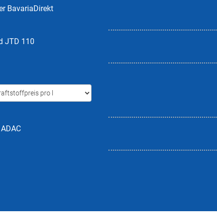
er BavariaDirekt
d JTD 110
h ADAC