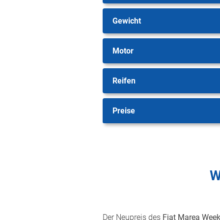
Gewicht
Motor
Reifen
Preise
W
Der Neupreis des
Fiat Marea Week