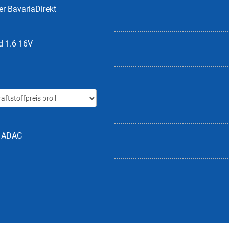
er BavariaDirekt
d 1.6 16V
h ADAC