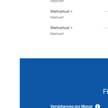
Restwert
Wertverlust
>
Restwert
Wertverlust
>
Restwert
F
Versicherung pro Monat