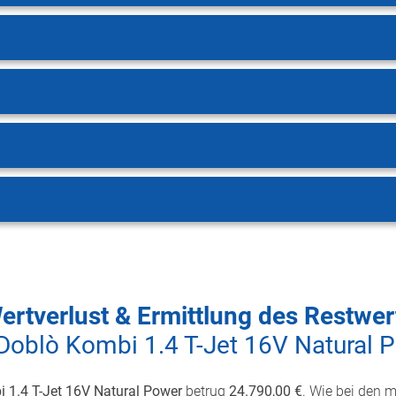
ertverlust & Ermittlung des Restwer
 Doblò Kombi 1.4 T-Jet 16V Natural 
i 1.4 T-Jet 16V Natural Power
betrug
24.790,00 €
. Wie bei den 