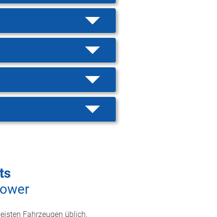
ts
Power
meisten Fahrzeugen üblich,