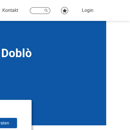
Kontakt
Login
 Doblò
raten