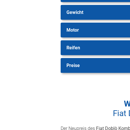
Gewicht
Motor
Reifen
Preise
W
Fiat
Der Neupreis des
Fiat Doblò Komb