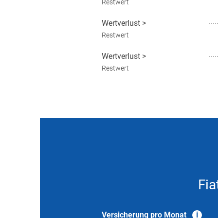
Restwert
Wertverlust
>
Restwert
Wertverlust
>
Restwert
Fia
Versicherung pro Monat