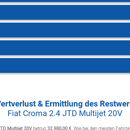
ertverlust & Ermittlung des Restwer
Fiat Croma 2.4 JTD Multijet 20V
JTD Multijet 20V
betrug
32.980,00 €
. Wie bei den meisten Fahrzeu