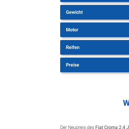
Gewicht
Motor
Reifen
Preise
W
Der Neupreis des
Fiat Croma 2.4 