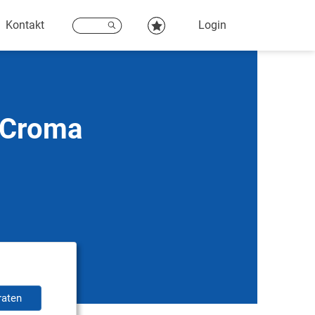
Kontakt
Login
t Croma
raten