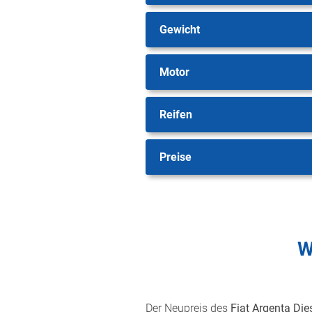
Gewicht
Motor
Reifen
Preise
W
Der Neupreis des
Fiat Argenta Die