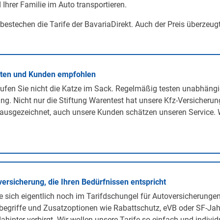
 Ihrer Familie im Auto transportieren.
 bestechen die Tarife der BavariaDirekt. Auch der Preis überzeug
rten und Kunden empfohlen
ufen Sie nicht die Katze im Sack. Regelmäßig testen unabhängi
ng. Nicht nur die Stiftung Warentest hat unsere Kfz-Versicherun
ausgezeichnet, auch unsere Kunden schätzen unseren Service. 
versicherung, die Ihren Bedürfnissen entspricht
 sich eigentlich noch im Tarifdschungel für Autoversicherunge
egriffe und Zusatzoptionen wie Rabattschutz, eVB oder SF-Jah
ahinter verbirgt. Wir wollen unsere Tarife so einfach und individ