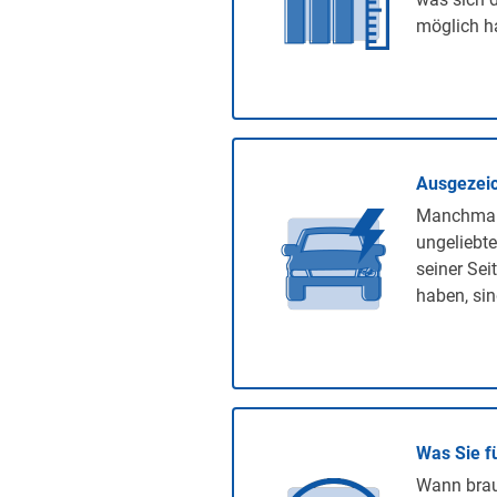
möglich ha
Ausgezeic
Manchmal 
ungeliebte
seiner Sei
haben, sin
Was Sie f
Wann brauc