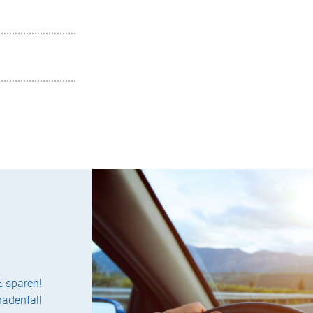
€ sparen!
hadenfall