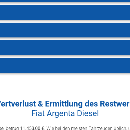
ertverlust & Ermittlung des Restwer
Fiat Argenta Diesel
sel
betrug
11.453,00 €
. Wie bei den meisten Fahrzeugen üblich, u