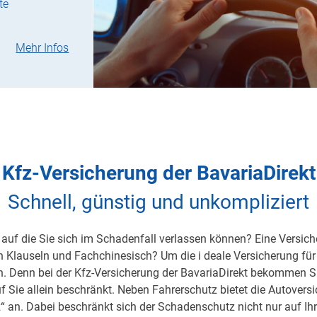
te
Mehr Infos
Kfz-Versicherung der BavariaDirekt
Schnell, günstig und unkompliziert
auf die Sie sich im Schadenfall verlassen können? Eine Versicher
on Klauseln und Fachchinesisch? Um die i deale Versicherung für 
h. Denn bei der Kfz-Versicherung der BavariaDirekt bekommen S
uf Sie allein beschränkt. Neben Fahrerschutz bietet die Autover
 an. Dabei beschränkt sich der Schadenschutz nicht nur auf Ihre 