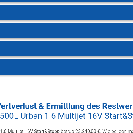
ertverlust & Ermittlung des Restwer
 500L Urban 1.6 Multijet 16V Start&
1.6 Multijet 16V Start&Stopp
betrug
23.240,00 €
. Wie bei den m