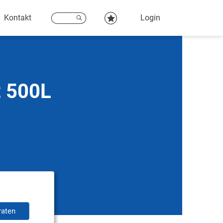
Kontakt
Login
t 500L
raten