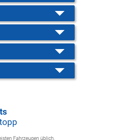
ts
Stopp
eisten Fahrzeugen üblich,