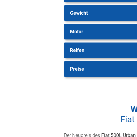
Gewicht
Motor
Reifen
Preise
W
Fiat
Der Neupreis des
Fiat 500L Urban 