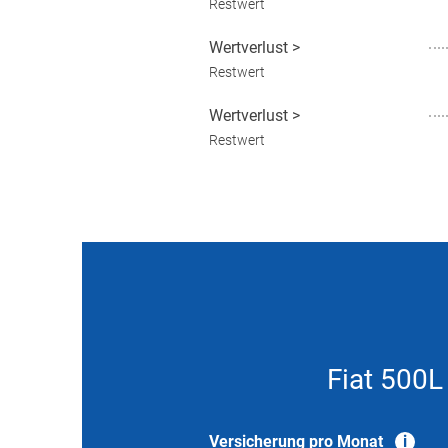
Restwert
Wertverlust
>
Restwert
Wertverlust
>
Restwert
Fiat 500L
Versicherung pro Monat