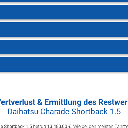
ertverlust & Ermittlung des Restwer
Daihatsu Charade Shortback 1.5
e Shortback 1.5
betrug
13.483,00 €
. Wie bei den meisten Fahrzeu