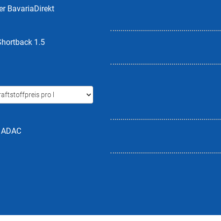
er BavariaDirekt
hortback 1.5
h ADAC