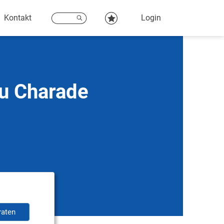
Kontakt
Login
su Charade
raten