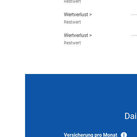
Restwert
Wertverlust
>
Restwert
Wertverlust
>
Restwert
Dai
Versicherung pro Monat