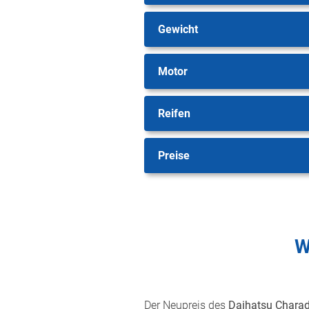
Gewicht
Motor
Reifen
Preise
W
Der Neupreis des
Daihatsu Charad