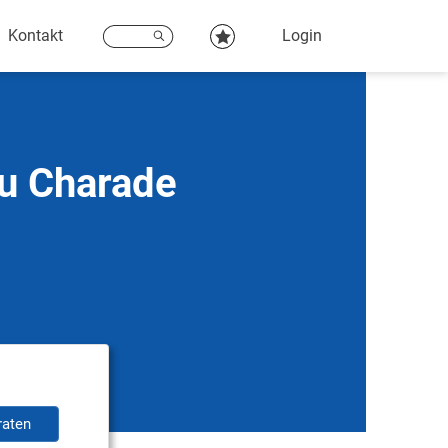
Kontakt
Login
su Charade
raten