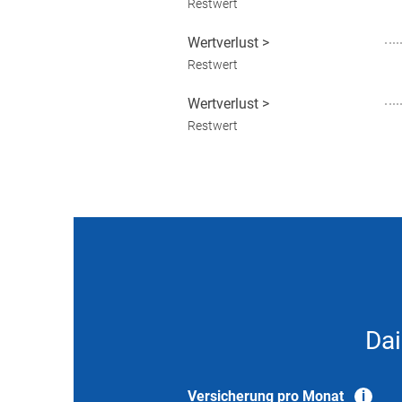
Restwert
Wertverlust
>
Restwert
Wertverlust
>
Restwert
Dai
Versicherung pro Monat