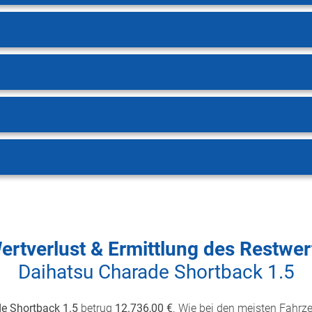
ertverlust & Ermittlung des Restwer
Daihatsu Charade Shortback 1.5
e Shortback 1.5
betrug
12.736,00 €
. Wie bei den meisten Fahrzeu