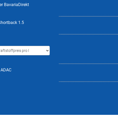
er BavariaDirekt
hortback 1.5
h ADAC