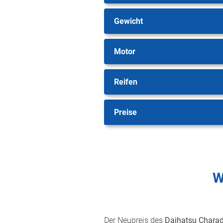
Gewicht
Motor
Reifen
Preise
W
Der Neupreis des
Daihatsu Charad