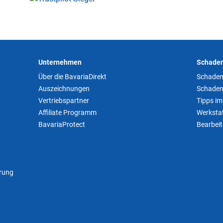
Unternehmen
Schaden
Über die BavariaDirekt
Schaden
Auszeichnungen
Schaden
Vertriebspartner
Tipps im
Affiliate Programm
Werkstat
BavariaProtect
Bearbei
rung