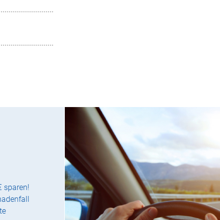
€ sparen!
hadenfall
te