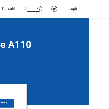
Kontakt
Login
ne A110
raten