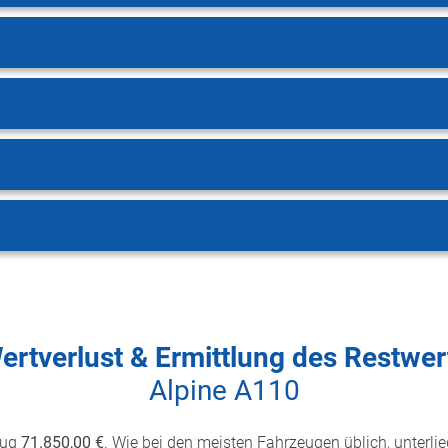
ertverlust & Ermittlung des Restwer
Alpine A110
rug
71.850,00 €
. Wie bei den meisten Fahrzeugen üblich, unterlie