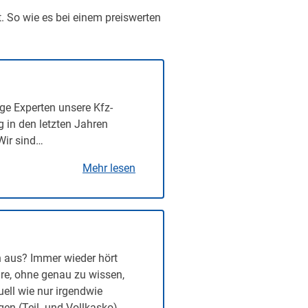
t. So wie es bei einem preiswerten
ge Experten unsere Kfz-
g in den letzten Jahren
Wir sind…
Mehr lesen
n aus? Immer wieder hört
re, ohne genau zu wissen,
uell wie nur irgendwie
n (Teil- und Vollkasko)...