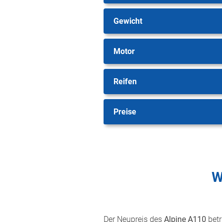
Gewicht
Motor
Reifen
Preise
W
Der Neupreis des
Alpine A110
bet