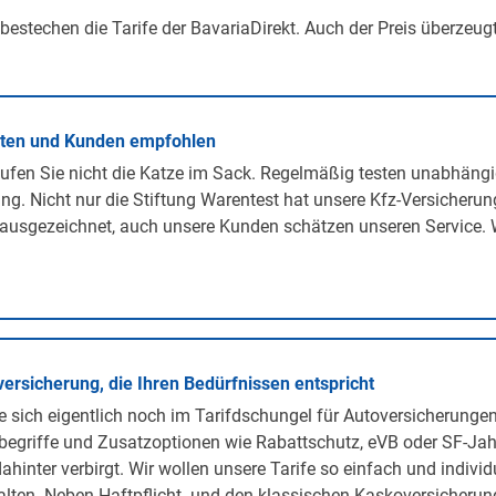
 bestechen die Tarife der BavariaDirekt. Auch der Preis überzeug
rten und Kunden empfohlen
ufen Sie nicht die Katze im Sack. Regelmäßig testen unabhängi
ng. Nicht nur die Stiftung Warentest hat unsere Kfz-Versicherun
ausgezeichnet, auch unsere Kunden schätzen unseren Service. 
versicherung, die Ihren Bedürfnissen entspricht
 sich eigentlich noch im Tarifdschungel für Autoversicherunge
egriffe und Zusatzoptionen wie Rabattschutz, eVB oder SF-Jah
ahinter verbirgt. Wir wollen unsere Tarife so einfach und individ
lten. Neben Haftpflicht- und den klassischen Kaskoversicherunge